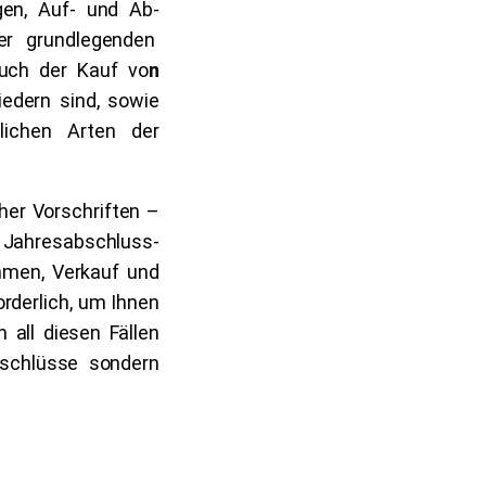
en, Auf- und Ab-
er grundlegenden
Auch der Kauf vo
n
iedern sind, sowie
lichen Arten der
cher Vorschriften –
ahresabschluss-
hmen, Verkauf und
rderlich, um Ihnen
 all diesen Fällen
bschlüsse sondern